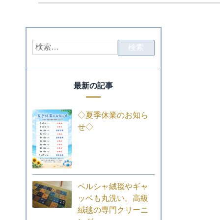
最新の記事
◇夏季休業のお知ら
せ◇
ペルシャ絨毯やギャ
ッベも丸洗い。高級
絨毯の専門クリーニ