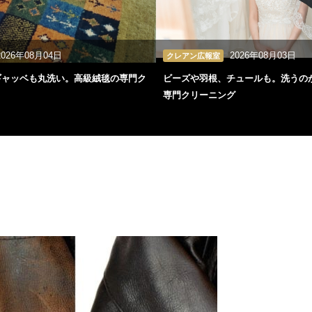
2026年08月04日
2026年08月03日
クレアン広報室
ギャッベも丸洗い。高級絨毯の専門ク
ビーズや羽根、チュールも。洗うの
専門クリーニング