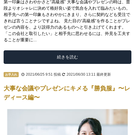
第一印象はさわやかさと“高級感” 大事な会議やプレゼンの時は、普
段よりオシャレに決めて格好良い姿で気合を入れて臨みたいもの。
相手先への第一印象もさわやかにきまり、さらに契約なども受注で
きれば言うことナシですよね。 見た目の“高級感”を作ることがプレ
ゼンの内容を、より説得力のあるものへと引き上げてくれます。
「この会社と取引したい」と相手先に思わせるには、外見を工夫す
ることが重要に...
続きを読む
2021/06/25 9:51
投稿
2021/06/30 13:11
最終更新
お手入れ
大事な会議やプレゼンにキメる『勝負服』〜レ
ディース編〜