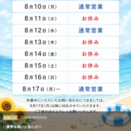
<
>
2026年08月04日
クレアン広報室
ペルシャ絨毯やギャッベも丸洗い。高級絨毯の専門クリーニング