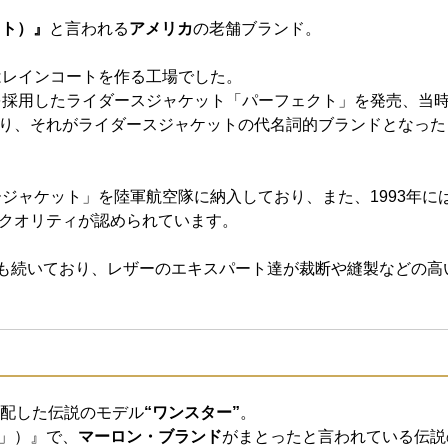
ット）』
と言われる
アメリカ
の老舗ブランド。
はレインコートを作る工場でした。
ーを採用したライダースジャケット「パーフェクト」を発売、当
り、それがライダースジャケットの代名詞的ブランドとなった
ージャケット」を陸軍航空隊に納入しており、また、1993年に
クオリティが認められています。
も続いており、レザーのエキスパート達が裁断や縫製などの高
に配した伝説のモデル
“ワンスター”
。
」）』で、
マーロン・ブランド
がまとったと言われている伝説