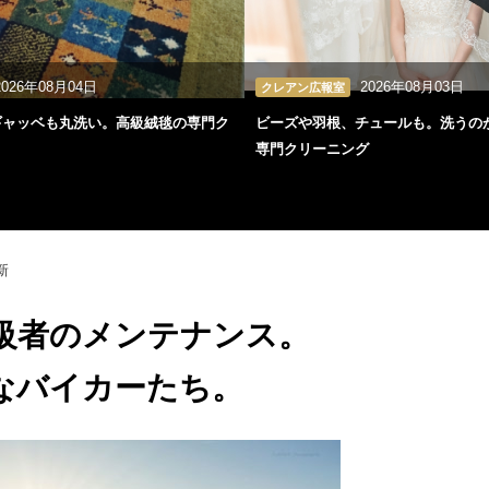
2026年08月04日
2026年08月03日
クレアン広報室
ギャッベも丸洗い。高級絨毯の専門ク
ビーズや羽根、チュールも。洗うの
専門クリーニング
新
級者のメンテナンス。
なバイカーたち。