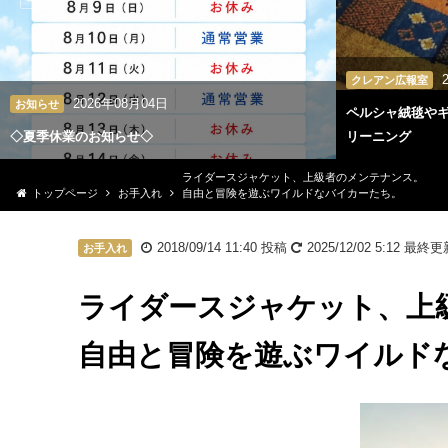
クレアン広報室
2026年08月04日
お知らせ
ペルシャ絨毯や
◇夏季休業のお知らせ◇
リーニング
ライダースジャケット、上級者のメンテナンス。
トップページ
お手入れ
自由と冒険を遊ぶワイルドなバイカーたち。
2018/09/14 11:40
投稿
2025/12/02 5:12
最終更
お手入れ
ライダースジャケット、上
自由と冒険を遊ぶワイルド