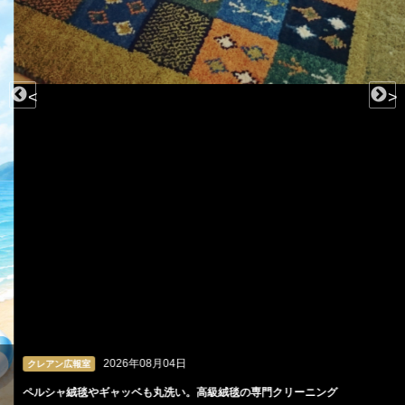
<
>
2026年08月04日
クレアン広報室
ペルシャ絨毯やギャッベも丸洗い。高級絨毯の専門クリーニング