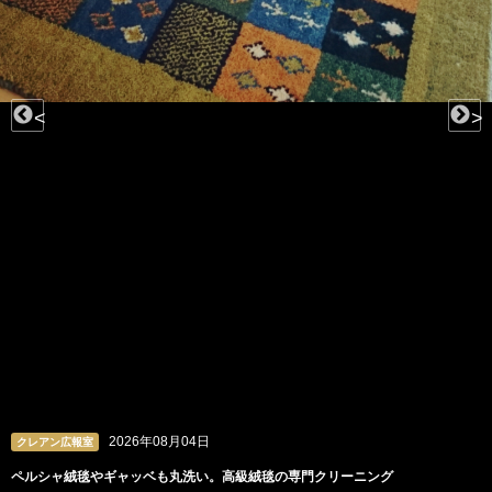
<
>
2026年08月04日
クレアン広報室
ペルシャ絨毯やギャッベも丸洗い。高級絨毯の専門クリーニング