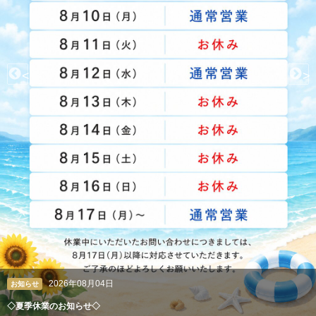
<
>
2026年08月04日
クレアン広報室
ペルシャ絨毯やギャッベも丸洗い。高級絨毯の専門クリーニング