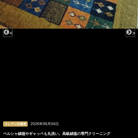
<
>
2026年08月04日
クレアン広報室
ペルシャ絨毯やギャッベも丸洗い。高級絨毯の専門クリーニング