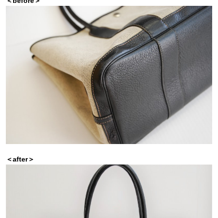
＜before＞
＜after＞