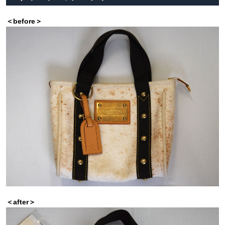
＜before＞
＜after＞