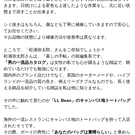
きます。日焼けによる変色も上述したような作業をし、元に近い状
態まで戻すことが出来ます。
シミ抜きはもちろん、傷なども丁寧に補修していきますので安心し
てお任せください。
※お品物の状態により補修方法や改善率は異なります。
ところで、「松浦弥太郎」さんをご存知でしょうか？
松浦弥太郎さんは、『暮しの手帖』の前編集長です。
「男の一流品カタログ」
は女性の私でも心が踊るような雑誌で、眺
めているだけでも勉強になります。
国内外のブランド品だけでなく、英国のオーダーメードや、ハイブ
ランドの一流品の質の良さ、例えリーズナブルなものでも、長く使
える銘品を紹介している雑誌を私は他に知りません。
その中に触れて居たのが
「LL Bean」のキャンバス地トートバッグ
でした。
海外の一流レストランにキャンバス地のトートバッグを持って入店
されたそうです。
その際、ボーイの男性に
「あなたのバッグは素晴らしい」
と褒めら