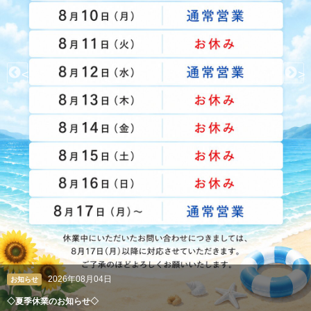
<
>
2026年08月04日
クレアン広報室
ペルシャ絨毯やギャッベも丸洗い。高級絨毯の専門クリーニング