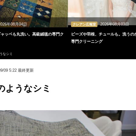
2026年08月04日
2026年08月03日
クレアン広報室
ギャッベも丸洗い。高級絨毯の専門ク
ビーズや羽根、チュールも。洗うの
専門クリーニング
うなシミ
9/09 5:22
最終更新
のようなシミ