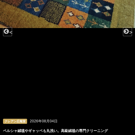
<
>
2026年08月04日
クレアン広報室
ペルシャ絨毯やギャッベも丸洗い。高級絨毯の専門クリーニング