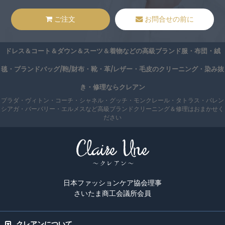
ご注文
お問合せの前に
ドレス＆コート＆ダウン＆スーツ＆着物などの高級ブランド服・布団・絨
毯・ブランドバッグ/鞄/財布・靴・革/レザー・毛皮のクリーニング・染み抜
き・修理ならクレアン
プラダ・ヴィトン・コーチ・シャネル・グッチ・モンクレール・タトラス・バレン
シアガ・バーバリー・エルメスなど高級ブランドクリーニング＆修理はおまかせく
ださい
日本ファッションケア協会理事
さいたま商工会議所会員
クレアンについて