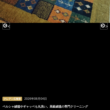
<
>
2026年08月04日
クレアン広報室
ペルシャ絨毯やギャッベも丸洗い。高級絨毯の専門クリーニング