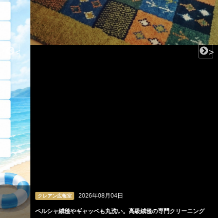
<
>
2026年08月04日
クレアン広報室
ペルシャ絨毯やギャッベも丸洗い。高級絨毯の専門クリーニング