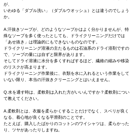
が、
いわゆる「ダブル洗い」（ダブルウオッシュ）とは違うのでしょう
か。
A.汗抜きソープが、どのようなソープかはよく分かりませんが、特
殊なソープを多く使ったとしても、ドライクリーニングだけでは
「あせ抜き」は理論的にもできないものなのです。
ドライクリーニング溶液の主たるものは石油系のドライ溶剤ですの
で、ソープの量には自ずと限界があります。
そしてドライ溶液に水分を多くすればするほど、繊維の縮みや移染
のリスクが高まります。
ドライクリーニング作業後に、衣類を水に入れるという作業をして
いない限り、本当の汗抜きクリーニングとはいえません。
Q.水を通す時は、柔軟剤は入れた方がいいんですか？柔軟剤につい
て教えてください。
A.柔軟剤とは、衣服を柔らかくすることだけでなく、スベリが良く
なる、着心地が良くなる平滑剤のことです。
たとえば、購入したばかりのコットンのワイシャツは、柔らかった
り、ツヤがあったりしますね。