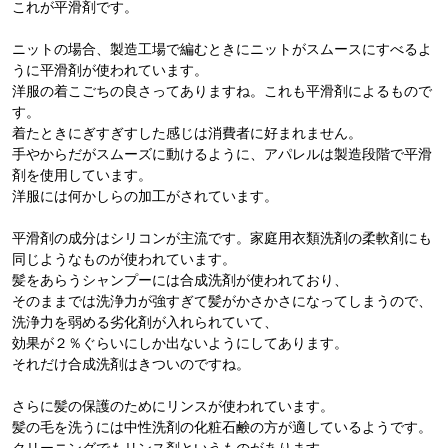
これが平滑剤です。
ニットの場合、製造工場で編むときにニットがスムースにすべるよ
うに平滑剤が使われています。
洋服の着こごちの良さってありますね。これも平滑剤によるもので
す。
着たときにぎすぎすした感じは消費者に好まれません。
手やからだがスムーズに動けるように、アパレルは製造段階で平滑
剤を使用しています。
洋服には何かしらの加工がされています。
平滑剤の成分はシリコンが主流です。家庭用衣類洗剤の柔軟剤にも
同じようなものが使われています。
髪をあらうシャンプーには合成洗剤が使われており、
そのままでは洗浄力が強すぎて髪がかさかさになってしまうので、
洗浄力を弱める劣化剤が入れられていて、
効果が２％ぐらいにしか出ないようにしてあります。
それだけ合成洗剤はきついのですね。
さらに髪の保護のためにリンスが使われています。
髪の毛を洗うには中性洗剤の化粧石鹸の方が適しているようです。