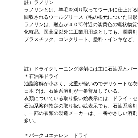
註）ラノリン
ラノリンとは、羊毛を刈り取ってウールに仕上げる
回収されるウールグリース（毛の根元についた固形
ラノリンは、融点が４０℃付近の淡黄色の蝋状物質
化粧品、医薬品以外に工業用用途としても、潤滑剤
プラスチック、コンクリート、塗料・インキなど、
註）ドライクリーニング溶剤には主に石油系とパー
＊石油系ドライ
油脂溶解が小さく、比重が軽いのでデリケートな衣
日本では、石油系溶剤が一番普及している。
衣類についている取り扱い絵表示には、ドライ・セ
石油系溶剤指定の取り扱い絵表示でも、石油系溶剤
、一部の衣類の製造メーカーは、一番やさしい溶剤
多い。
＊パークロエチレン ドライ