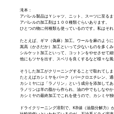
滝本：
アパレル製品はＹシャツ、ニット、スーツに至るま
アパレルの加工剤は１００種類ぐらいあります。
ひとつの物に何種類も使っているのです。私はそれ
たとえば、ギマ（偽麻）加工。ウールを麻のように
嵩高（かさだか）加工といって少ないものを多くみ
シルケット加工といって、コットンをやせさせて細
他にもツヤを出す、スベリを良くするなど様々な風
そうした加工がクリーニングすることで取れてしま
たとえばカシミヤをパーク（パークロエチレン、通
カシミヤには「ラノリン」という成分を添加してあ
ラノリンは羊の脂から作られ、油の中でもしなやか
カシミヤの最終加工でこれを使うので、カシミヤ独
ドライクリーニング溶剤で、KB値（油脂分解力）
比較的低いといわれているのが、石油系ドライ溶液