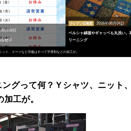
2026年08月04日
クレアン広報室
年08月04日
ペルシャ絨毯やギャッベも丸洗い。
知らせ◇
リーニング
、ニット、スーツなど洋服はすべて平滑剤などの加工が。
新
ーニングって何？Ｙシャツ、ニット
の加工が。