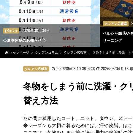
クレアン広報室
2026年08月04日
お知らせ
ペルシャ絨毯や
◇夏季休業のお知らせ◇
リーニング
トップページ
クレアンコラム
クレアン広報室
冬物をしまう前に洗濯・ク
2026/05/03 10:39
投稿
2026/05/04 9:13
最
クレアン広報室
冬物をしまう前に洗濯・ク
替え方法
冬の間に着用したコート、ニット、ダウン、ストー
来シーズンも大切に着るためには、汗や皮脂、ほこ
ここでは、冬物をしまう前に洗う理由や保管時の注