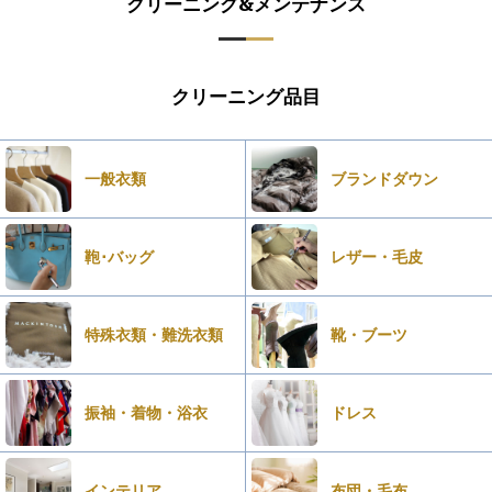
クリーニング&メンテナンス
クリーニング品目
一般衣類
ブランドダウン
鞄･バッグ
レザー・毛皮
特殊衣類・難洗衣類
靴・ブーツ
振袖・着物・浴衣
ドレス
インテリア
布団・毛布