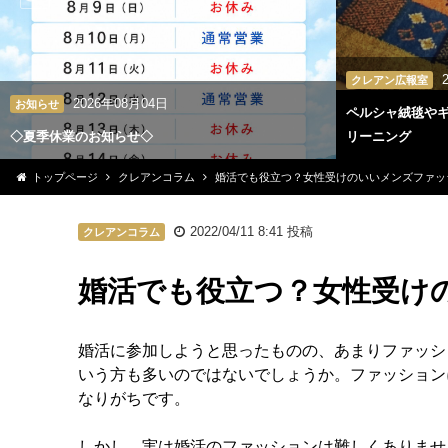
クレアン広報室
2026年08月04日
お知らせ
ペルシャ絨毯や
◇夏季休業のお知らせ◇
リーニング
トップページ
クレアンコラム
婚活でも役立つ？女性受けのいいメンズファッ
2022/04/11 8:41
投稿
クレアンコラム
婚活でも役立つ？女性受け
婚活に参加しようと思ったものの、あまりファッシ
いう方も多いのではないでしょうか。ファッション
なりがちです。
しかし、実は婚活のファッションは難しくありませ