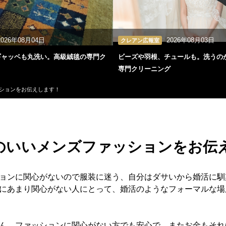
2026年08月04日
2026年08月03日
クレアン広報室
ギャッベも丸洗い。高級絨毯の専門ク
ビーズや羽根、チュールも。洗うの
専門クリーニング
ションをお伝えします！
のいいメンズファッションをお伝
ョンに関心がないので服装に迷う、自分はダサいから婚活に馴
にあまり関心がない人にとって、婚活のようなフォーマルな場
ん。ファッションに関心がない方でも安心で、またお金もそれ