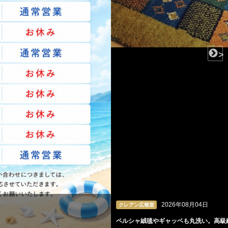
<
>
2026年08月04日
クレアン広報室
ペルシャ絨毯やギャッベも丸洗い。高級絨毯の専門クリーニング