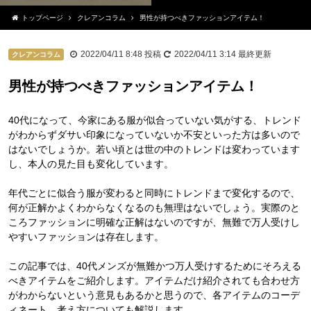
トップページ
クレアンコラム
男性が持つべきファッションアイテム！
2022/04/11 8:48
投稿
2022/04/11 3:14
最終更新
クレアンコラム
男性が持つべきファッションアイテム！
40代になって、今家にある服が似合っていない気がする、トレンド
がわからずダサい印象になっていないか不安といった方は多いので
はないでしょうか。若い頃とは世の中のトレンドは変わっています
し、本人の見た目も変化しています。
年代ごとに似合う服が変わると同時にトレンドまで変化するので、
何が正解かよくわからなくなるのも無理はないでしょう。実際のと
ころファッションに明確な正解はないのですが、無難で万人受けし
やすいファッションは存在します。
この記事では、40代メンズが無難かつ万人受けするためにそろえる
べきアイテムをご紹介します。アイテムだけ紹介されても合わせ方
がわからないという意見もあるかと思うので、各アイテムのコーデ
ィネート、考え方についても解説します。