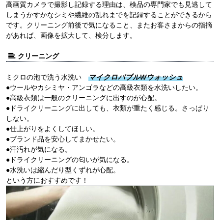
高画質カメラで撮影し記録する理由は、検品の専門家でも見逃して
しまうかすかなシミや繊維の乱れまでを記録することができるから
です。クリーニング前後で気になること、またお客さまからの指摘
があれば、画像を拡大して、検分します。
クリーニング
ミクロの泡で洗う水洗い
マイクロバブルWウォッシュ
●ウールやカシミヤ・アンゴラなどの高級衣類を水洗いしたい。
●高級衣類は一般のクリーニングに出すのが心配。
●ドライクリーニングに出しても、衣類が重たく感じる。さっぱり
しない。
●仕上がりをよくしてほしい。
●ブランド品を安心してまかせたい。
●汗汚れが気になる。
●ドライクリーニングの匂いが気になる。
●水洗いは縮んだり型くずれが心配。
という方におすすめです！