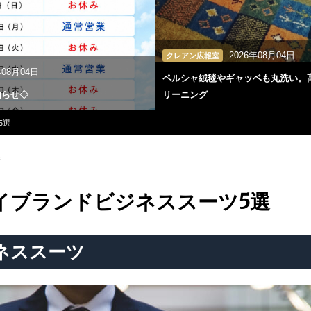
2026年08月04日
クレアン広報室
年08月04日
ペルシャ絨毯やギャッベも丸洗い。
知らせ◇
リーニング
5選
新
イブランドビジネススーツ5選
ネススーツ