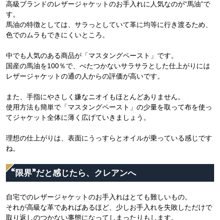
高級ブランドのレザージャケットのお手入れに人気なのが“馬油”で
す。
馬油の特徴としては、サラっとしていて革に均等に行き渡るため、
色でのムラもできにくいところ。
中でも人気のある商品が「マスタングペースト」です。
国産の馬油を100％で、べたつかないサラサラとした仕上がりには
レザージャケットの通の人からの評価が高いです。
また、手指にやさしく嫌なニオイもほとんどありません。
使用方法も簡単で「マスタングペースト」の少量を取って布を使っ
てジャケット全体に薄く広げていきましょう。
理想の仕上がりは、表面にうっすらとオイルが乗っている感じです
ね。
“限界”だと感じたら、クレアンへ
自宅でのレザージャケットのお手入れはとても難しいもの。
それが高級な革であればあるほど、少しお手入れを失敗しただけで
取り返しのつかない事態になってしまったりもします。