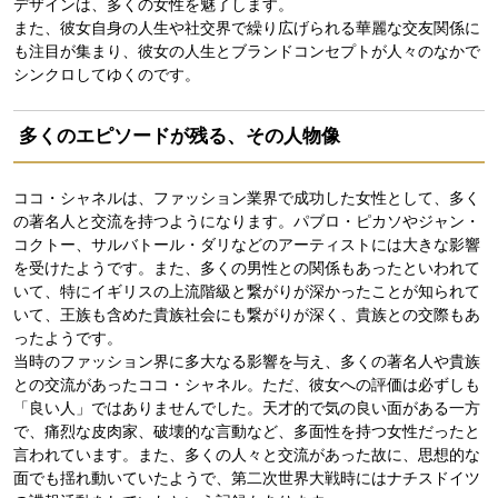
デザインは、多くの女性を魅了します。
また、彼女自身の人生や社交界で繰り広げられる華麗な交友関係に
も注目が集まり、彼女の人生とブランドコンセプトが人々のなかで
シンクロしてゆくのです。
多くのエピソードが残る、その人物像
ココ・シャネルは、ファッション業界で成功した女性として、多く
の著名人と交流を持つようになります。パブロ・ピカソやジャン・
コクトー、サルバトール・ダリなどのアーティストには大きな影響
を受けたようです。また、多くの男性との関係もあったといわれて
いて、特にイギリスの上流階級と繋がりが深かったことが知られて
いて、王族も含めた貴族社会にも繋がりが深く、貴族との交際もあ
ったようです。
当時のファッション界に多大なる影響を与え、多くの著名人や貴族
との交流があったココ・シャネル。ただ、彼女への評価は必ずしも
「良い人」ではありませんでした。天才的で気の良い面がある一方
で、痛烈な皮肉家、破壊的な言動など、多面性を持つ女性だったと
言われています。また、多くの人々と交流があった故に、思想的な
面でも揺れ動いていたようで、第二次世界大戦時にはナチスドイツ