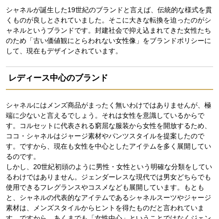
シャネルが誕生した19世紀のブランドと言えば、伝統的な様式を貫
くものが良しとされていました。そこに大きな転換を迫ったのがシ
ャネルというブランドです。封建社会で抑え込まれてきた女性たち
のため「古い価値観にとらわれない女性像」をブランドポリシーに
して、現在もデザインされています。
レディース中心のブランド
シャネルにはメンズ商品がまったく無いわけではありませんが、極
端に少ないと言えるでしょう。それは女性を意識しているからで
す。コルセットに代表される窮屈な服装から女性を開放するため、
ココ・シャネルはジャージ素材やパンツスタイルを提案したので
す。ですから、現在も女性を中心としたアイテムを多く展開してい
るのです。
しかし、20世紀初頭のように男性・女性という明確な分類をしてい
るわけではありません。ジェンダーレスな現代では男女どちらでも
使用できるフレグランスやコスメなども展開しています。もとも
と、シャネルの代表的なアイテムであるシャネルスーツやジャージ
素材は、メンズスタイルからヒントを得たものだと言われていま
す。ですから、あくまでも「女性中心」ということではなくジェン