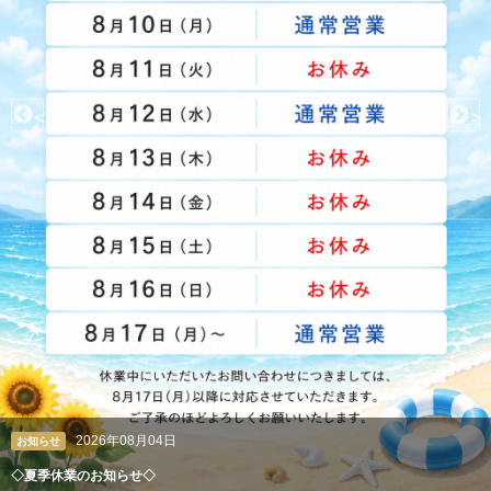
<
>
2026年08月04日
クレアン広報室
ペルシャ絨毯やギャッベも丸洗い。高級絨毯の専門クリーニング