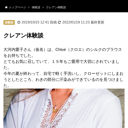
トップページ
体験談
クレアン体験談
2019/10/15 12:41
投稿
2022/01/19 11:23
最終更新
体験談
クレアン体験談
大河内愛子さん（仮名）は、Chloé（クロエ）のシルクのブラウス
をお持ちでした。
とてもお気に召していて、１５年もご愛用で大切にされていまし
た。
今年の夏が終わって、自宅で軽く手洗いし、クローゼットにしまお
うとしたところ、わきの部分に汗染みができているのを見つけまし
た。