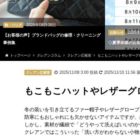
2026年08月08日
鞄・バッグ
2026
お知らせ
【お客様の声】ブランドバッグの修理・クリーニング
事例集
◇夏季休業のお
トップページ
クレアンコラム
クレアン広報室
もこもこハットやレザーグ
2025/11/08 3:00
投稿
2025/11/10 11:56
最
クレアン広報室
もこもこハットやレザーグ
冬の装いを引き立てるファー帽子やレザーグローブ
防寒にもおしゃれにも欠かせないアイテムですが、
しかし、素材が繊細で「どうやって洗えばいいのか
クレアンではこういった「洗い方がわからない小物