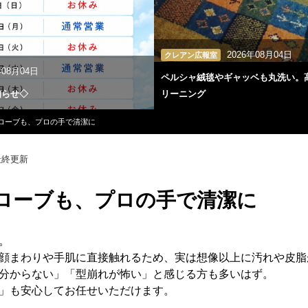
2026年08月04日
クレアン広報室
年08月04日
ペルシャ絨毯やギャッベも丸洗い。
知らせ◇
リーニング
ローブも、プロの手で清潔に
終更新
ローブも、プロの手で清潔に
。
顔まわりや手肌に直接触れるため、実は想像以上に汚れや皮脂
分からない」「型崩れが怖い」と感じる方も多いはず。
」も安心してお任せいただけます。