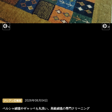
<
>
2026年08月03日
クレアン広報室
。高級絨毯の専門クリーニング
ビーズや羽根、チュールも。洗う