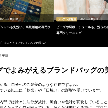
2026年08月04日
2026年08月03日
クレアン広報室
ギャッベも丸洗い。高級絨毯の専門ク
ビーズや羽根、チュールも。洗うの
専門クリーニング
グでよみがえるブランドバッグの美しさ
終更新
グでよみがえるブランドバッグの
がる、自分へのご褒美のような存在ですよね。
ている以上に「乾燥」や「日焼け」の影響を受けています。
内部では徐々に油分が抜け、風合いや色味が変化していること
硬くなってシワが寄っている」そんな状態になる前に、プロに