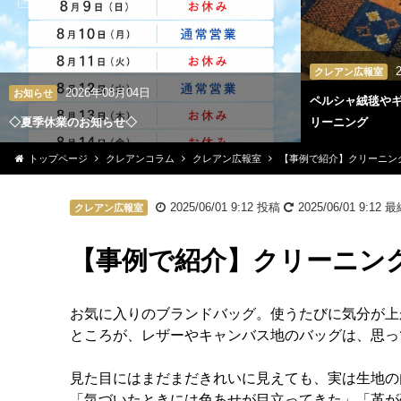
クレアン広報室
2026年08月04日
お知らせ
ペルシャ絨毯や
◇夏季休業のお知らせ◇
リーニング
トップページ
クレアンコラム
クレアン広報室
【事例で紹介】クリーニン
2025/06/01 9:12
投稿
2025/06/01 9:12
最
クレアン広報室
【事例で紹介】クリーニン
お気に入りのブランドバッグ。使うたびに気分が上
ところが、レザーやキャンバス地のバッグは、思っ
見た目にはまだまだきれいに見えても、実は生地の
「気づいたときには色あせが目立ってきた」「革が