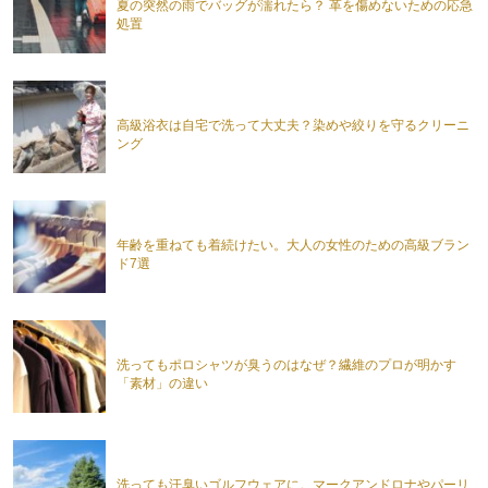
夏の突然の雨でバッグが濡れたら？ 革を傷めないための応急
処置
高級浴衣は自宅で洗って大丈夫？染めや絞りを守るクリーニ
ング
年齢を重ねても着続けたい。大人の女性のための高級ブラン
ド7選
洗ってもポロシャツが臭うのはなぜ？繊維のプロが明かす
「素材」の違い
洗っても汗臭いゴルフウェアに。マークアンドロナやパーリ