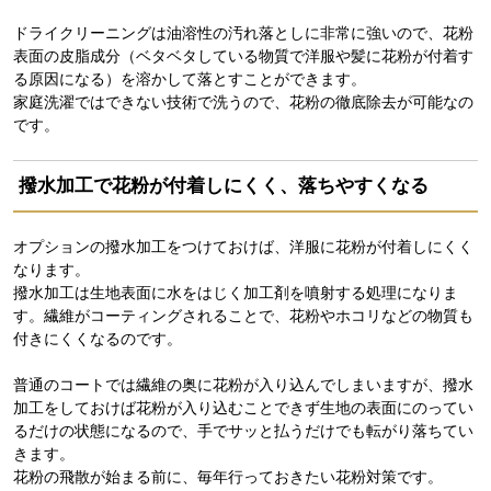
ドライクリーニングは油溶性の汚れ落としに非常に強いので、花粉
表面の皮脂成分（ベタベタしている物質で洋服や髪に花粉が付着す
る原因になる）を溶かして落とすことができます。
家庭洗濯ではできない技術で洗うので、花粉の徹底除去が可能なの
です。
撥水加工で花粉が付着しにくく、落ちやすくなる
オプションの撥水加工をつけておけば、洋服に花粉が付着しにくく
なります。
撥水加工は生地表面に水をはじく加工剤を噴射する処理になりま
す。繊維がコーティングされることで、花粉やホコリなどの物質も
付きにくくなるのです。
普通のコートでは繊維の奥に花粉が入り込んでしまいますが、撥水
加工をしておけば花粉が入り込むことできず生地の表面にのってい
るだけの状態になるので、手でサッと払うだけでも転がり落ちてい
きます。
花粉の飛散が始まる前に、毎年行っておきたい花粉対策です。