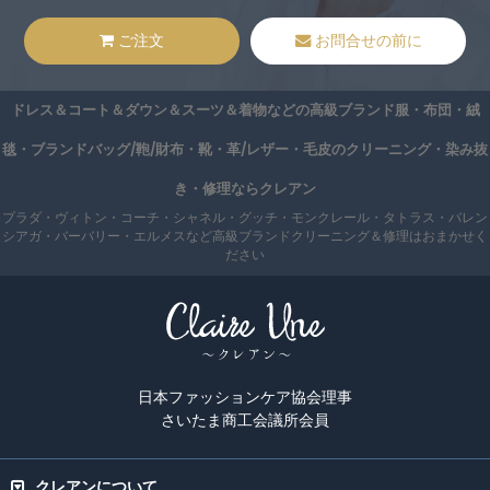
ご注文
お問合せの前に
ドレス＆コート＆ダウン＆スーツ＆着物などの高級ブランド服・布団・絨
毯・ブランドバッグ/鞄/財布・靴・革/レザー・毛皮のクリーニング・染み抜
き・修理ならクレアン
プラダ・ヴィトン・コーチ・シャネル・グッチ・モンクレール・タトラス・バレン
シアガ・バーバリー・エルメスなど高級ブランドクリーニング＆修理はおまかせく
ださい
日本ファッションケア協会理事
さいたま商工会議所会員
クレアンについて