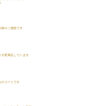
フ
客様のご感想です
り大変満足しています
おのコートです