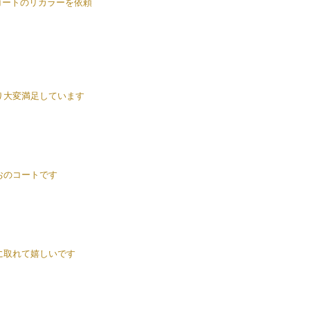
）コートのリカラーを依頼
り大変満足しています
おのコートです
に取れて嬉しいです