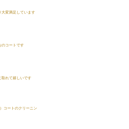
り大変満足しています
おのコートです
に取れて嬉しいです
）コートのクリーニン