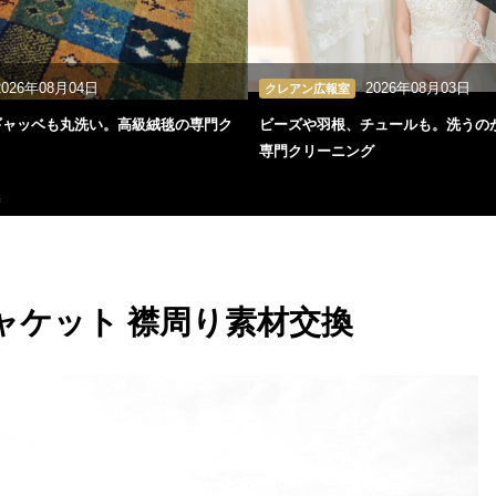
2026年08月04日
2026年08月03日
クレアン広報室
ギャッベも丸洗い。高級絨毯の専門ク
ビーズや羽根、チュールも。洗うの
専門クリーニング
換
ャケット 襟周り素材交換