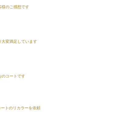
客様のご感想です
り大変満足しています
おのコートです
）コートのリカラーを依頼