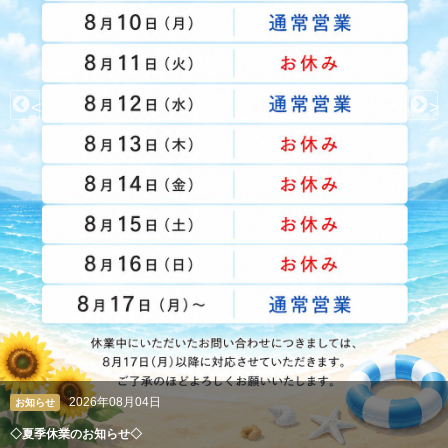
<
>
2026年08月04日
クレアン広報室
ペルシャ絨毯やギャッベも丸洗い。高級絨毯の専門クリーニング