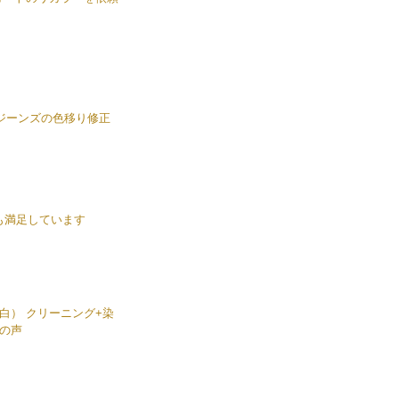
のジーンズの色移り修正
も満足しています
白） クリーニング+染
の声