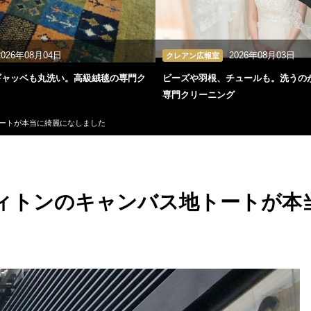
2026年08月04日
2026年08月03日
クレアン広報室
ギャッベも丸洗い。高級絨毯の専門ク
ビーズや羽根、チュールも。洗うの
専門クリーニング
ートが本当に綺麗になしました
ィトンのキャンバス地トートが本