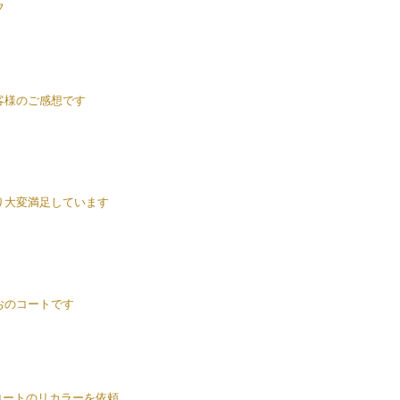
フ
客様のご感想です
り大変満足しています
おのコートです
）コートのリカラーを依頼