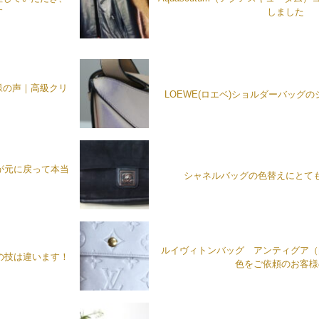
す
しました
様の声｜高級クリ
LOEWE(ロエベ)ショルダーバッグ
が元に戻って本当
シャネルバッグの色替えにとて
ルイヴィトンバッグ アンティグア（
の技は違います！
色をご依頼のお客様