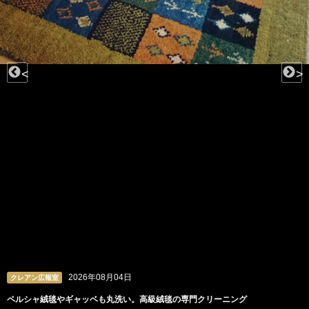
<
>
04日
2026年08月
クレアン広報室
洗い。高級絨毯の専門クリーニング
ビーズや羽根、チュールも。