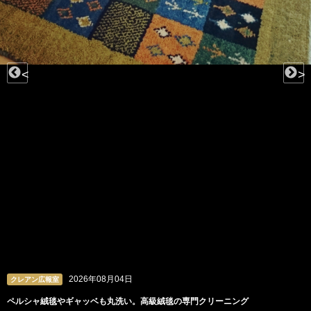
<
>
2026年08月04日
クレアン広報室
ペルシャ絨毯やギャッベも丸洗い。高級絨毯の専門クリーニング