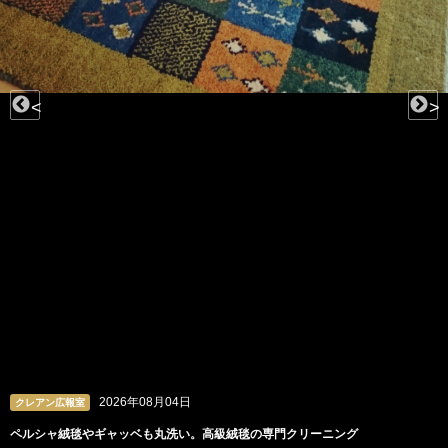
<
>
2026年08月04日
クレアン広報室
ペルシャ絨毯やギャッベも丸洗い。高級絨毯の専門クリーニング