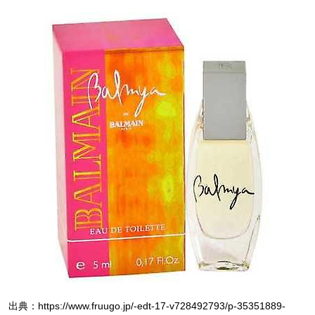
出典：https://www.fruugo.jp/-edt-17-v728492793/p-35351889-