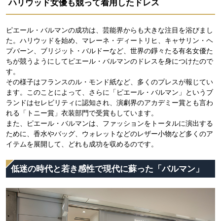
ハリウッド女優も競って着用したドレス
ピエール・バルマンの成功は、芸能界からも大きな注目を浴びまし
た。ハリウッドを始め、マレーネ・ディートリヒ、キャサリン・ヘ
プバーン、ブリジット・バルドーなど、世界の錚々たる有名女優た
ちが競うようにしてピエール・バルマンのドレスを身につけたので
す。
その様子はフランスのル・モンド紙など、多くのプレスが報じてい
ます。このことによって、さらに「ピエール・バルマン」というブ
ランドはセレビリティに認知され、演劇界のアカデミー賞とも言わ
れる「トニー賞」衣装部門で受賞もしています。
また、ピエール・バルマンは、ファッションをトータルに演出する
ために、香水やバッグ、ウォレットなどのレザー小物など多くのア
イテムを展開して、どれも成功を収めるのです。
低迷の時代と若き感性で現代に蘇った「バルマン」