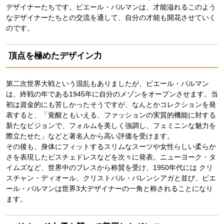
デザイナーたちです。ピエール・バルマンは、才能溢れるこのよう
なデザイナーたちとの交流を通して、自分の才能も開花させていく
のです。
頂点を極めたデザイン力
第二次世界大戦という混乱もありましたが、ピエール・バルマン
は、終戦の年である1945年に自分のメゾンをオープンさせます。当
初は資金的にも苦しかったそうですが、なんとかコレクションを発
表すると、「覚醒ともいえる、ファッションの実質的機能に対する
新たなビジョンで、フォルムを美しく強調し、フェミニンな魅力を
際立たせた」などと著名人から高い評価を受けます。
その後も、身体にフィットするスリムなスーツや女性らしい柔らか
さを表現したビスチェドレスなどを次々に発表。ニューヨーク・タ
イムズなど、世界中のプレスから称賛を受け、1950年代には クリ
スチャン・ディオール、クリストバル・バレンシアガと並び、ピエ
ール・バルマンは世界3大デザイナーの一角と称されることになり
ます。