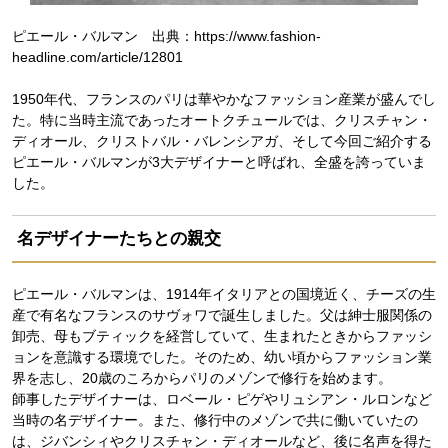
ピエール・バルマン 出典：https://www.fashion-
headline.com/article/12801
1950年代、フランスのパリは華やかなファッション産業が盛んでし
た。特に当時主流であったオートクチュールでは、クリスチャン・
ディオール、クリストバル・バレンシアガ、そして今回ご紹介する
ピエール・バルマンが3大デザイナーと呼ばれ、全盛を誇っていま
した。
名デザイナーたちとの親交
ピエール・バルマンは、1914年イタリアとの国境近く、チーズの生
産で有名なフランスのサヴォワで誕生しました。父は紳士服関係の
卸売、母もブティックを経営していて、生まれたときからファッシ
ョンを意識する環境でした。そのため、幼い頃からファッション業
界を志し、20歳のころからパリのメゾンで修行を始めます。
師事したデザイナーは、ロベール・ピゲやリュシアン・ルロンなど
当時の名デザイナー。また、修行中のメゾンで共に働いていたの
は、ジバンシィやクリスチャン・ディオールなど、後に名声を得た