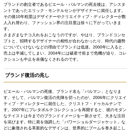
ブランドの創立者であるピエール・バルマンの死去後は、アシスタ
ントであったエリック・モンテルセンがデザイナーに就任します。
その後10年程度はデザイナーやクリエイティブ・ディレクターが数
人入れ替わり、ファッション界の注目度は徐々に下がっていきま
す。
さまざまなテコ入れをおこなうのですが、やはり、ブランドコンセ
プトと、招聘するデザイナーの相性が合わなかったり、時代の趨勢
についていけないなどの理由でブランドは低迷。2000年に入ると、
売上は半減してしまい、2004年には破産寸前まで危機が迫り、コレ
クションも中止を余儀なくされるのです。
ブランド復活の兆し
ピエール・バルマンの死後、ブランド名も「バルマン」となりま
す。そして、バルマン復活の先陣を切ったのが、2006年にクリエイ
ティブ・ディレクターに就任した、クリストフ・ドゥカルナンで
す。2007年にプレタポルテコレクションを再開すると、彼のモダン
なテイストは今までのブランドイメージを一新させて、大きな注目
を浴びます。特に肩を強調した「パワーショルダージャケット」な
どに象徴される革新的なデザインは、世界的にブームを巻き起こし