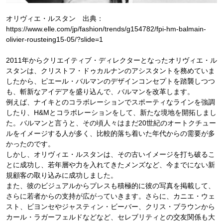
オリヴィエ・ルスタン 出典：
https://www.elle.com/jp/fashion/trends/g154782/fpi-hm-balmain-
olivier-rousteing15-05/?slide=1
2011年からクリエイティブ・ディレクターとなったオリヴィエ・ル
スタンは、クリストフ・ドゥカルナンのアシスタントを務めていま
したから、ピエール・バルマンのデザインコンセプトを踏襲しつつ
も、斬新なアイデアを盛り込んで、バルマンを改革します。
例えば、ナイキとのコラボレーションでスポーティなラインを強調
したり、H&Mとコラボレーションをして、新たな境地を開拓しまし
た。バルマンと言うと、その頃人々はまだ20世紀のオートクチュー
ルをイメージする人が多く、比較的落ち着いた年代からの需要が多
かったのです。
しかし、オリヴィエ・ルスタンは、その古いイメージを打ち破るこ
とに成功し、若年層や力を入れてきたメンズなど、今までにない新
規顧客の取り込みに成功しました。
また、彼のビジュアルからプレスも積極的に彼の写真を掲載して、
さらに若者からの支持が広がっていきます。さらに、カニエ・ウェ
スト、ビヨンセやジャスティン・ビーバー、クリス・ブラウンから
カール・ラガーフェルドなどなど、セレブリティとの交友関係も大