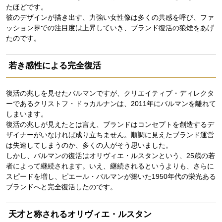
たほどです。
彼のデザインが描き出す、力強い女性像は多くの共感を呼び、ファ
ッション界での注目度は上昇していき、ブランド復活の狼煙をあげ
たのです。
若き感性による完全復活
復活の兆しを見せたバルマンですが、クリエイティブ・ディレクタ
ーであるクリストフ・ドゥカルナンは、2011年にバルマンを離れて
しまいます。
復活の兆しが見えたとは言え、ブランドはコンセプトを創造するデ
ザイナーがいなければ成り立ちません。順調に見えたブランド運営
は失速してしまうのか、多くの人がそう思いました。
しかし、バルマンの復活はオリヴィエ・ルスタンという、25歳の若
者によって継続されます。いえ、継続されるというよりも、さらに
スピードを増し、ピエール・バルマンが築いた1950年代の栄光ある
ブランドへと完全復活したのです。
天才と称されるオリヴィエ・ルスタン