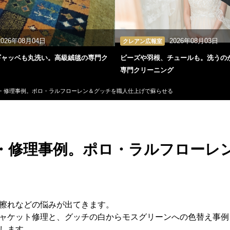
2026年08月04日
2026年08月03日
クレアン広報室
ギャッベも丸洗い。高級絨毯の専門ク
ビーズや羽根、チュールも。洗うの
専門クリーニング
・修理事例。ポロ・ラルフローレン＆グッチを職人仕上げで蘇らせる
・修理事例。ポロ・ラルフローレ
擦れなどの悩みが出てきます。
ャケット修理と、グッチの白からモスグリーンへの色替え事例
します。