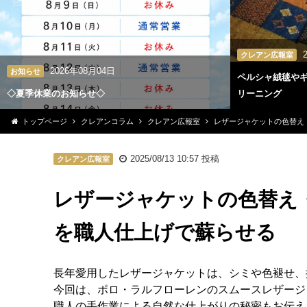
クレアン広報室
2026年08月04日
お知らせ
ペルシャ絨毯や
◇夏季休業のお知らせ◇
リーニング
トップページ
クレアンコラム
クレアン広報室
レザージャケットの色替え
2025/08/13 10:57
投稿
クレアン広報室
レザージャケットの色替え
を職人仕上げで蘇らせる
長年愛用したレザージャケットは、シミや色褪せ、
今回は、ポロ・ラルフローレンのスムースレザージ
職人の手作業による自然な仕上がりの秘密もお伝え