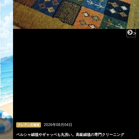
<
>
2026年08月04日
クレアン広報室
ペルシャ絨毯やギャッベも丸洗い。高級絨毯の専門クリーニング