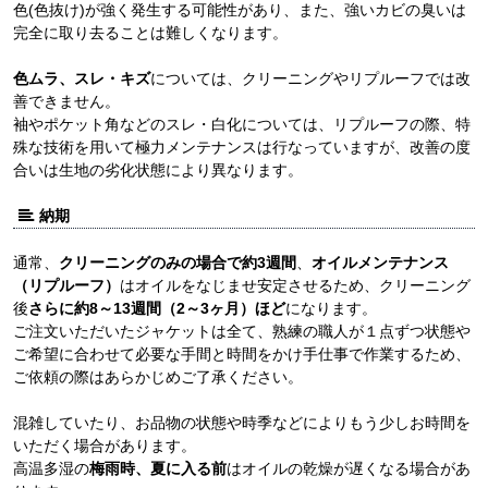
色(色抜け)が強く発生する可能性があり、また、強いカビの臭いは
完全に取り去ることは難しくなります。
色ムラ、スレ・キズ
については、クリーニングやリプルーフでは改
善できません。
袖やポケット角などのスレ・白化については、リプルーフの際、特
殊な技術を用いて極力メンテナンスは行なっていますが、改善の度
合いは生地の劣化状態により異なります。
納期
通常、
クリーニングのみの場合で約3週間
、
オイルメンテナンス
（リプルーフ）
はオイルをなじませ安定させるため、クリーニング
後
さらに約8～13週間（2～3ヶ月）ほど
になります。
ご注文いただいたジャケットは全て、熟練の職人が１点ずつ状態や
ご希望に合わせて必要な手間と時間をかけ手仕事で作業するため、
ご依頼の際はあらかじめご了承ください。
混雑していたり、お品物の状態や時季などによりもう少しお時間を
いただく場合があります。
高温多湿の
梅雨時、夏に入る前
はオイルの乾燥が遅くなる場合があ