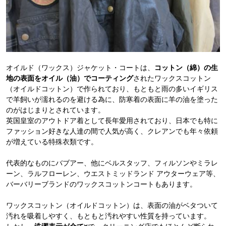
オイルド（ワックス）ジャケット・コートは、
コットン（綿）の生
地の表面をオイル（油）でコーティング
されたワックスコットン
（オイルドコットン）で作られており、もともと雨の多いイギリス
で羊飼いが濡れるのを避ける為に、防寒着の表面に羊の油を塗った
のがはじまりとされています。
英国皇室のアウトドア着として長年愛用されており、日本でも特に
ファッション好きな人達の間で人気が高く、クレアンでも年々依頼
が増えている特殊衣類です。
代表的なものにバブアー、他にベルスタッフ、フィルソンやミラレ
ーン、ラルフローレン、ウエストミッドランド アウターウェア等、
バーバリーブランドのワックスコットンコートもあります。
ワックスコットン（オイルドコットン）は、表面の油がベタついて
汚れを吸着しやすく、もともと汚れやすい性質を持っています。