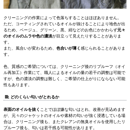
クリーニングの作業によって色落ちすることはほぼありません。
ただ、コーティングされているオイルが抜けることにより地色が出
るため、ベージュ、グリーン、黒、紺などのお色にかかわらず
元々
のオイルのムラや色の濃淡
が目立って見えたりすることがありま
す。
また、風合いが変わるため、
色合いが薄く
感じられることがありま
す。
色、質感のご希望については、クリーニング後のリプルーフ（オイ
ル再加工）作業にて、職人によるオイルの量の若干の調整は可能で
すが、色の濃淡の調整は難しく、ご希望の仕上がりにならない可能
性もあります。
どのくらい匂いがとれるか
表面のオイルを抜く
ことでほぼ嫌な匂いはとれ、改善が見込めます
が、元々のジャケットのオイルや素材の匂いが強く浸透している場
合は、クリーニング後も、またクレアンの無臭オイルを使用したリ
プルーフ後も、匂いは若干残る可能性があります。