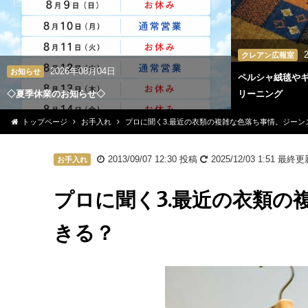
クレアン広報室
2026年08月04日
お知らせ
ペルシャ絨毯や
◇夏季休業のお知らせ◇
リーニング
トップページ
お手入れ
プロに聞く3.最近の衣類の複雑な色落ち事情。ジーン
2013/09/07 12:30
投稿
2025/12/03 1:51
最終更
お手入れ
プロに聞く3.最近の衣類の
きる？