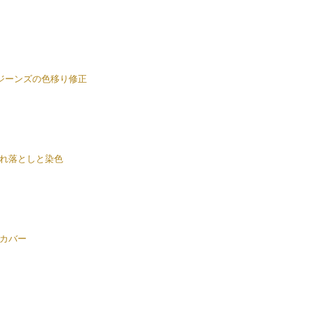
のジーンズの色移り修正
れ落としと染色
カバー