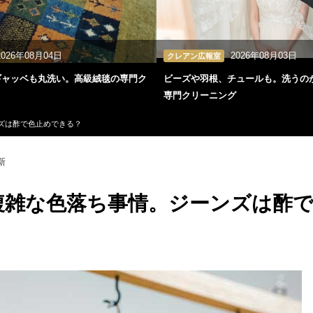
2026年08月04日
2026年08月03日
クレアン広報室
ギャッベも丸洗い。高級絨毯の専門ク
ビーズや羽根、チュールも。洗うの
専門クリーニング
ズは酢で色止めできる？
新
複雑な色落ち事情。ジーンズは酢