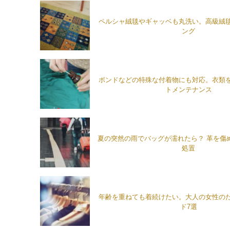
ペルシャ絨毯やギャッベも丸洗い。高級絨
ング
ボンドなどの特殊な付着物にも対応。衣類
トメンテナンス
夏の突然の雨でバッグが濡れたら？ 革を傷
処置
年齢を重ねても着続けたい。大人の女性の
ド7選