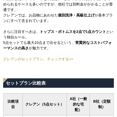
められるケースも多いのですが、他社では別料金がかかることが普
通です。
クレアンでは、お品物にあわせた
個別洗浄
・高級仕上げ
が基本プラ
ンにすべて含まれています。
さらに注目すべきは、
トップス・ボトムスを2点で1点カウント
とい
う独自ルール。
5点セットでも最大10点まで出せるという、
実質的なコストパフォ
ーマンスの高さ
が魅力です。
クレアンのセットプラン。チェックする>>
セットプラン比較表
A社（一般
比較項
B社（定額
クレアン（5点セット）
的な宅
目
制）
配）