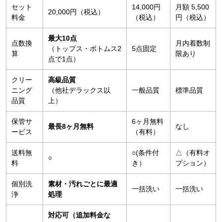
セット
14,000円
月額 5,500
20,000円（税込）
料金
（税込）
円（税込）
最大10点
点数換
月内着数制
（トップス・ボトムス2
5点固定
算
限あり
点で1点）
クリー
高級品質
ニング
（他社デラックス以
一般品質
標準品質
品質
上）
保管サ
6ヶ月無料
最長8ヶ月無料
なし
ービス
（有料）
送料無
○(条件付
△（有料オ
○
料
き）
プション）
個別洗
素材・汚れごとに最適
一括洗い
一括洗い
浄
処理
対応可（追加料金な