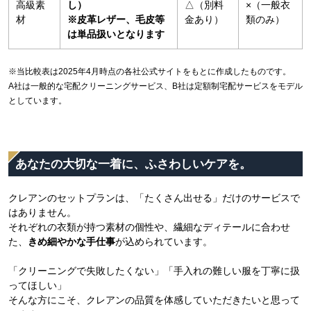
高級素
し）
△（別料
×（一般衣
材
※皮革レザー、毛皮等
金あり）
類のみ）
は単品扱いとなります
※当比較表は2025年4月時点の各社公式サイトをもとに作成したものです。
A社は一般的な宅配クリーニングサービス、B社は定額制宅配サービスをモデル
としています。
あなたの大切な一着に、ふさわしいケアを。
クレアンのセットプランは、「たくさん出せる」だけのサービスで
はありません。
それぞれの衣類が持つ素材の個性や、繊細なディテールに合わせ
た、
きめ細やかな手仕事
が込められています。
「クリーニングで失敗したくない」「手入れの難しい服を丁寧に扱
ってほしい」
そんな方にこそ、クレアンの品質を体感していただきたいと思って