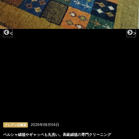
<
>
04日
2026年08月
クレアン広報室
洗い。高級絨毯の専門クリーニング
ビーズや羽根、チュールも。