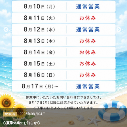
<
>
2026年08月04日
クレアン広報室
ペルシャ絨毯やギャッベも丸洗い。高級絨毯の専門クリーニング