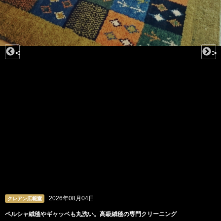
<
>
2026年08月04日
クレアン広報室
ペルシャ絨毯やギャッベも丸洗い。高級絨毯の専門クリーニング