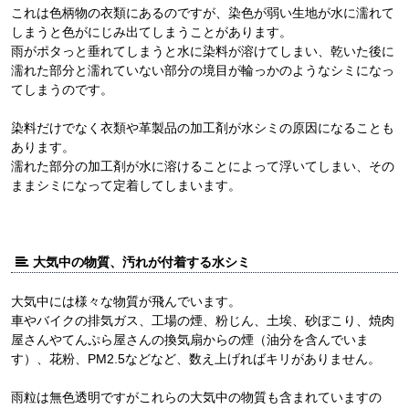
これは色柄物の衣類にあるのですが、染色が弱い生地が水に濡れて
しまうと色がにじみ出てしまうことがあります。
雨がポタっと垂れてしまうと水に染料が溶けてしまい、乾いた後に
濡れた部分と濡れていない部分の境目が輪っかのようなシミになっ
てしまうのです。
染料だけでなく衣類や革製品の加工剤が水シミの原因になることも
あります。
濡れた部分の加工剤が水に溶けることによって浮いてしまい、その
ままシミになって定着してしまいます。
大気中の物質、汚れが付着する水シミ
大気中には様々な物質が飛んでいます。
車やバイクの排気ガス、工場の煙、粉じん、土埃、砂ぼこり、焼肉
屋さんやてんぷら屋さんの換気扇からの煙（油分を含んでいま
す）、花粉、PM2.5などなど、数え上げればキリがありません。
雨粒は無色透明ですがこれらの大気中の物質も含まれていますの