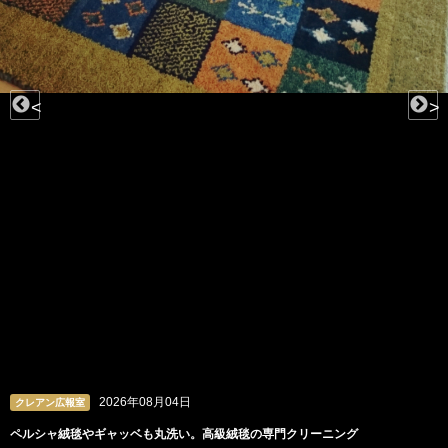
<
>
2026年08月04日
クレアン広報室
ペルシャ絨毯やギャッベも丸洗い。高級絨毯の専門クリーニング