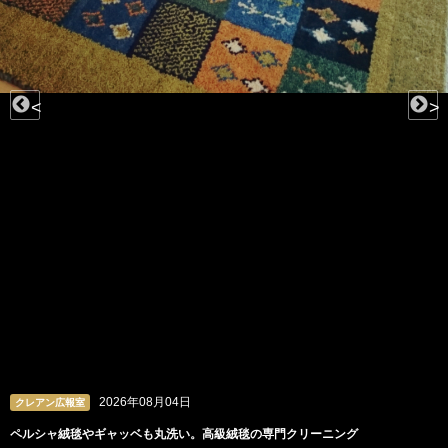
<
>
2026年08月04日
クレアン広報室
ペルシャ絨毯やギャッベも丸洗い。高級絨毯の専門クリーニング