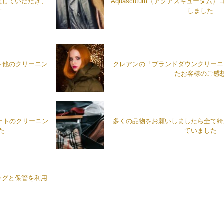
理していただき、
Aquascutum（アクアスキュータム
す
しました
ト他のクリーニン
クレアンの「ブランドダウンクリーニ
たお客様のご感
ートのクリーニン
多くの品物をお願いしましたら全て綺
た
ていました
ングと保管を利用