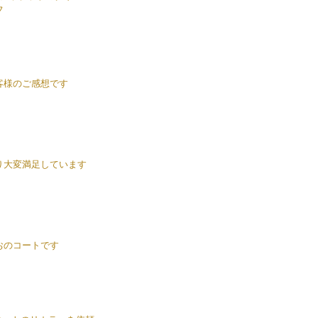
フ
客様のご感想です
り大変満足しています
おのコートです