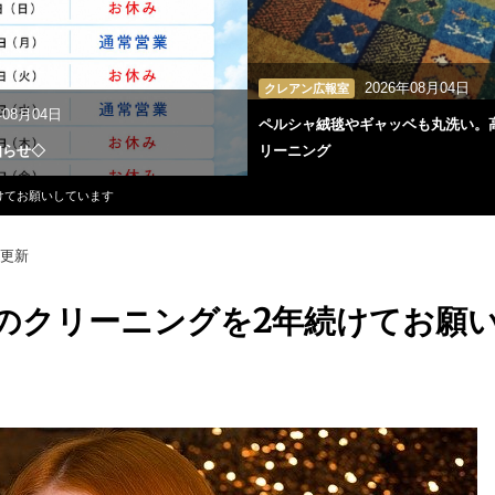
2026年08月04日
クレアン広報室
年08月04日
ペルシャ絨毯やギャッベも丸洗い。
知らせ◇
リーニング
けてお願いしています
更新
のクリーニングを2年続けてお願