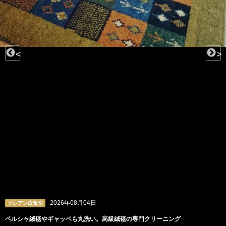
<
>
2026年08月04日
クレアン広報室
ペルシャ絨毯やギャッベも丸洗い。高級絨毯の専門クリーニング