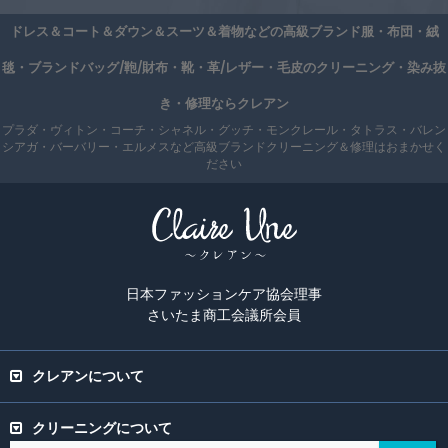
ドレス＆コート＆ダウン＆スーツ＆着物などの高級ブランド服・布団・絨
毯・ブランドバッグ/鞄/財布・靴・革/レザー・毛皮のクリーニング・染み抜
き・修理ならクレアン
プラダ・ヴィトン・コーチ・シャネル・グッチ・モンクレール・タトラス・バレン
シアガ・バーバリー・エルメスなど高級ブランドクリーニング＆修理はおまかせく
ださい
日本ファッションケア協会理事
さいたま商工会議所会員
クレアンについて
クリーニングについて