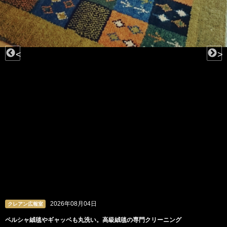
<
>
2026年08月04日
クレアン広報室
ペルシャ絨毯やギャッベも丸洗い。高級絨毯の専門クリーニング