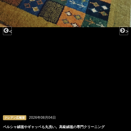
<
>
2026年08月04日
クレアン広報室
ペルシャ絨毯やギャッベも丸洗い。高級絨毯の専門クリーニング