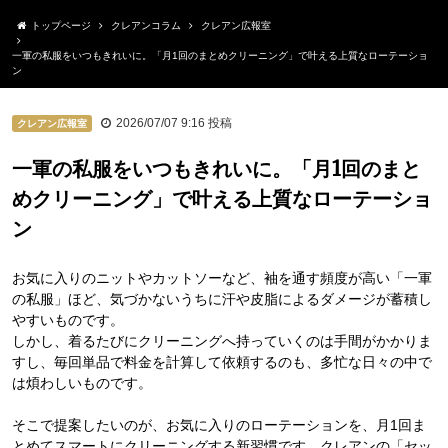
トップページ
クレアンコラム
クレアン広報室
一軍の私服をいつもきれいに。「月1回のまとめクリーニング」で叶える上質なローテーショ
ン
2026/07/07 9:16
投稿
クレアン広報室
一軍の私服をいつもきれいに。「月1回のまと
めクリーニング」で叶える上質なローテーショ
ン
お気に入りのニットやカットソーなど、袖を通す頻度が高い「一軍
の私服」ほど、気づかないうちに汗や皮脂によるダメージが蓄積し
やすいものです。
しかし、着るたびにクリーニングへ持っていくのは手間がかかりま
すし、毎回単品で料金を計算して依頼するのも、多忙な日々の中で
は煩わしいものです。
そこで提案したいのが、お気に入りのローテーションを、月1回ま
とめてスマートにクリーニングする新習慣です。クレアンの「セッ