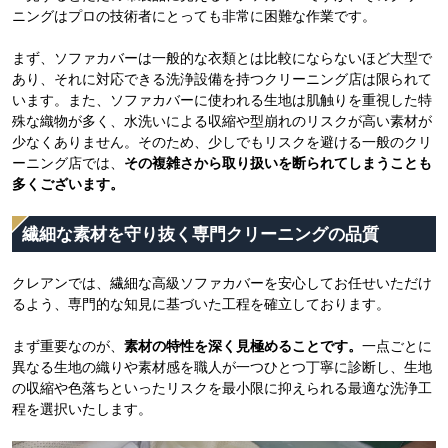
ニングはプロの技術者にとっても非常に困難な作業です。
まず、ソファカバーは一般的な衣類とは比較にならないほど大型で
あり、それに対応できる洗浄設備を持つクリーニング店は限られて
います。また、ソファカバーに使われる生地は肌触りを重視した特
殊な織物が多く、水洗いによる収縮や型崩れのリスクが高い素材が
少なくありません。そのため、少しでもリスクを避ける一般のクリ
ーニング店では、
その複雑さから取り扱いを断られてしまうことも
多くございます。
繊細な素材を守り抜く専門クリーニングの品質
クレアンでは、繊細な高級ソファカバーを安心してお任せいただけ
るよう、専門的な知見に基づいた工程を確立しております。
まず重要なのが、
素材の特性を深く見極めることです。
一点ごとに
異なる生地の織りや素材感を職人が一つひとつ丁寧に診断し、生地
の収縮や色落ちといったリスクを最小限に抑えられる最適な洗浄工
程を選択いたします。